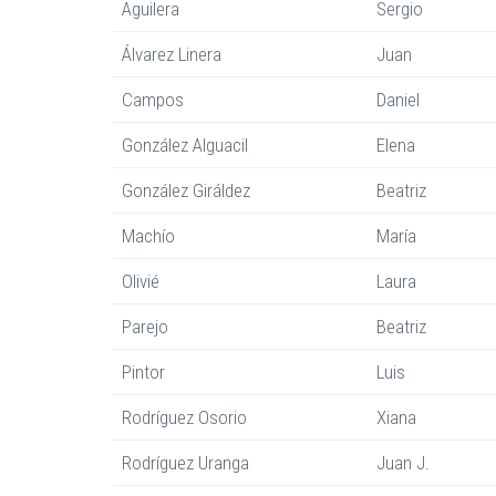
Aguilera
Sergio
Álvarez Linera
Juan
Campos
Daniel
González Alguacil
Elena
González Giráldez
Beatriz
Machío
María
Olivié
Laura
Parejo
Beatriz
Pintor
Luis
Rodríguez Osorio
Xiana
Rodríguez Uranga
Juan J.